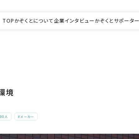
TOP
かぞくとについて
企業インタビュー
かぞくとサポータ
環境
300人
#メーカー