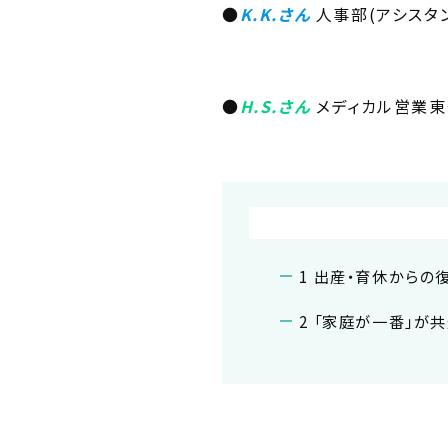
●
K.K.さん
人事部(アシスタン
●
H.S.さん
メディカル営業東部
1
出産・育休からの復
2
「家庭が一番」が共