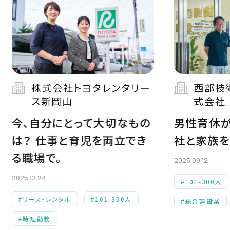
株式会社トヨタレンタリー
西部技
ス新岡山
式会社
今、自分にとって大切なもの
男性育休が
は？ 仕事と育児を両立でき
社と家族を
る職場で。
2025.09.12
2025.12.24
#101-300人
#リース・レンタル
#101-300人
#総合建設業
#時短勤務