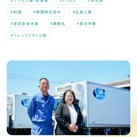
#サービス業・飲食業
#1-50人
#未分類
#制度
#時間単位有休
#社員人数
#産前産後休業
#業種名
#育児休業
#フレックスタイム制