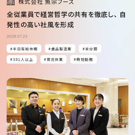
株式会社 魚宗フーズ
全従業員で経営哲学の共有を徹底し、 自
発性の高い社風を形成
2026.07.23
#半日有給休暇
#食品製造業
#未分類
#301人以上
#育児休業
#時短勤務