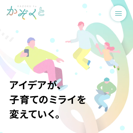
ア
イ
デ
ア
が
、
子
育
て
の
ミ
ラ
イ
を
変
え
て
い
く
。